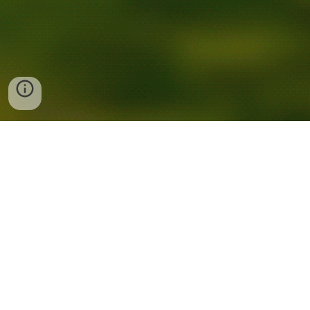
Ligue ou envie mensagem para agendar seu
horário:
(31) 99126-3335